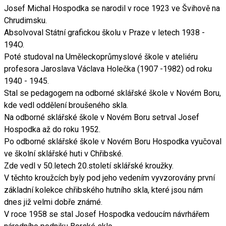
Josef Michal Hospodka se narodil v roce 1923 ve Švihově na
Chrudimsku.
Absolvoval Státní grafickou školu v Praze v letech 1938 -
194O.
Poté studoval na Uměleckoprůmyslové škole v ateliéru
profesora Jaroslava Václava Holečka (1907 -1982) od roku
1940 - 1945.
Stal se pedagogem na odborné sklářské škole v Novém Boru,
kde vedl oddělení broušeného skla.
Na odborné sklářské škole v Novém Boru setrval Josef
Hospodka až do roku 1952.
Po odborné sklářské škole v Novém Boru Hospodka vyučoval
ve školní sklářské huti v Chřibské.
Zde vedl v 50.letech 20.století sklářské kroužky.
V těchto kroužcích byly pod jeho vedením vyvzorovány první
základní kolekce chřibského hutního skla, které jsou nám
dnes již velmi dobře známé.
V roce 1958 se stal Josef Hospodka vedoucím návrhářem